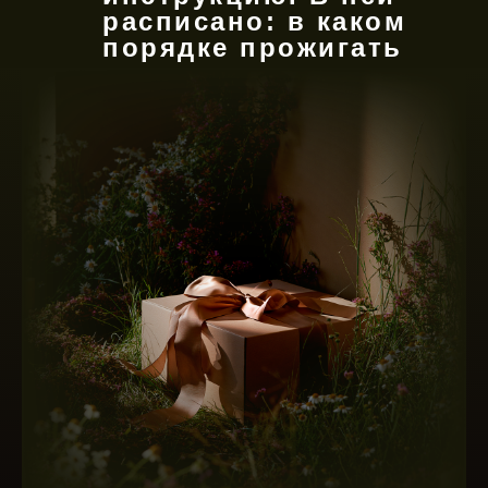
расписано: в каком
порядке прожигать
свечи, как
правильно
активировать
наклейки-
артефакты и как
вести записи,
чтобы запустить
нужные процессы.