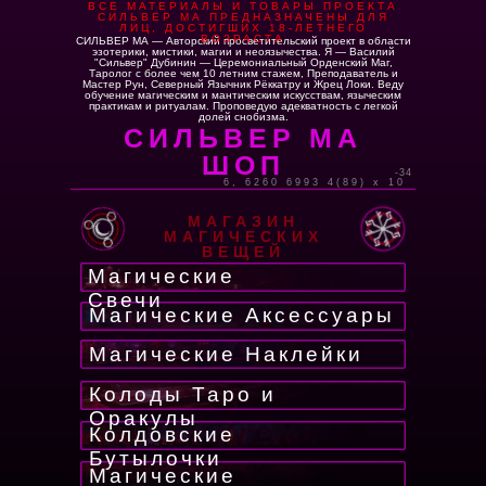
ВСЕ МАТЕРИАЛЫ И ТОВАРЫ ПРОЕКТА
СИЛЬВЕР МА ПРЕДНАЗНАЧЕНЫ ДЛЯ
ЛИЦ, ДОСТИГШИХ 18-ЛЕТНЕГО
ВОЗРАСТА
СИЛЬВЕР МА — Авторский просветительский проект в области
эзотерики, мистики, магии и неоязычества. Я — Василий
"Сильвер" Дубинин — Церемониальный Орденский Маг,
Таролог с более чем 10 летним стажем, Преподаватель и
Мастер Рун, Северный Язычник Рёккатру и Жрец Локи. Веду
обучение магическим и мантическим искусствам, языческим
практикам и ритуалам. Проповедую адекватность с легкой
долей снобизма.
СИЛЬВЕР МА
ШОП
-34
6, 6260 6993 4(89) x 10
МАГАЗИН
МАГИЧЕСКИХ
ВЕЩЕЙ
Магические
Свечи
Магические Аксессуары
Магические Наклейки
Колоды Таро и
Оракулы
Колдовские
Бутылочки
Магические